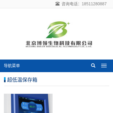
咨询电话：18511280887
导航菜单
导
航
菜
超低温保存箱
单