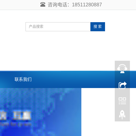
咨询电话：18511280887
搜 索
联系我们