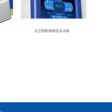
云芯物联网超低温冰箱