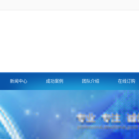
新闻中心
成功案例
团队介绍
在线订购