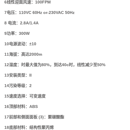
6线性迎面风速：100FPM
7电压：110VC 60Hz or-230VAC 50Hz
8 电流：2.8A/1.4A
9功率：300W
10电源波动：±10
11海拔：高达2000m
12湿度：时最大值为80%，到达40c时，线性减少至50%
13安装类型：II
14污染等级：2
15速度选择：可变速度
16
顶部材料
：
ABS
17
前部和侧面面板
(3)
：
聚碳酸酯
18
底部材料
：
结构性聚丙烯