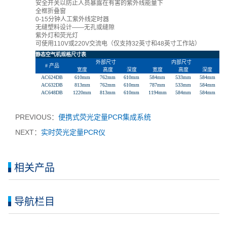
安全开关以防止人员暴露在有害的紫外线能量下
全框折叠窗
0-15分钟人工紫外线定时器
无缝塑料设计——无孔或缝隙
紫外灯和荧光灯
可使用110V或220V交流电（仅支持32英寸和48英寸工作站）
静态空气机规格尺寸表
外部尺寸
内部尺寸
# 产品
宽度
高度
深度
宽度
高度
深度
AC624DB
610mm
762mm
610mm
584mm
533mm
584mm
AC632DB
813mm
762mm
610mm
787mm
533mm
584mm
AC648DB
1220mm
813mm
610mm
1194mm
584mm
584mm
PREVIOUS：
便携式荧光定量PCR集成系统
NEXT：
实时荧光定量PCR仪
相关产品
导航栏目